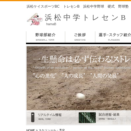
浜松ケイスポーツBC トレセンB 浜松中学野球 硬式 野球塾
浜松中学トレセンB
hamaB
HOME
> スケジュール・予定