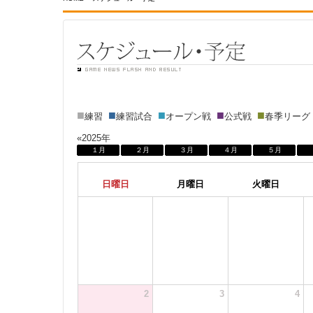
■
■
■
■
■
練習
練習試合
オープン戦
公式戦
春季リー
«2025年
１月
２月
３月
４月
５月
日曜日
月曜日
火曜日
2
3
4