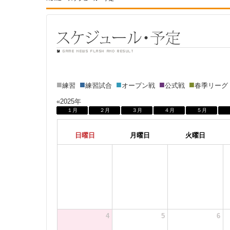
■
■
■
■
■
練習
練習試合
オープン戦
公式戦
春季リー
«2025年
１月
２月
３月
４月
５月
日曜日
月曜日
火曜日
4
5
6