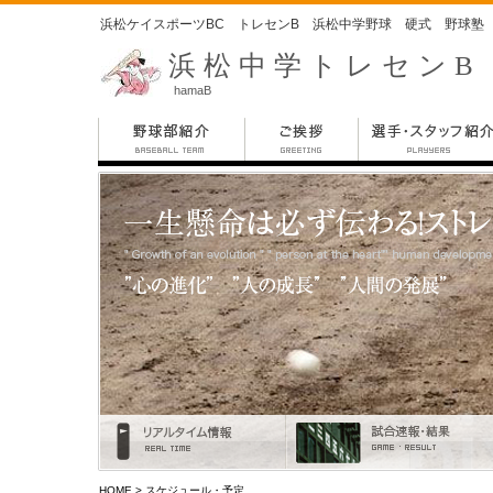
浜松ケイスポーツBC トレセンB 浜松中学野球 硬式 野球塾
浜松中学トレセンB
hamaB
HOME
> スケジュール・予定